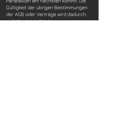
Parteiwillen am nächsten kommt. Die
Gültigkeit der übrigen Bestimmungen
der AGB oder Verträge wird dadurch
nicht beeinträchtigt.
Zuständiges Gericht
Bezirksgericht Aarau
Ich will wissen was
HERR LÜTHY
so treibt!
3-4 x im Jahr. Mehr nicht,
versprochen!
Newsletter Anmeldung
Abonnieren
Urs Lüthy, Suhrgasse